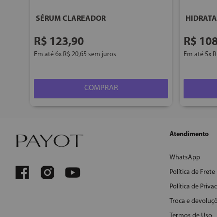
SÉRUM CLAREADOR
HIDRATA
R$
123
,
90
R$
10
Em até
6
x
R$
20
,
65
sem juros
Em até
5
x
R
COMPRAR
Atendimento
WhatsApp
Política de Frete
Política de Priva
Troca e devoluç
Termos de Uso