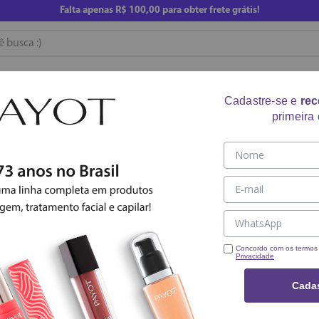
Falta apenas
R$ 100,00
para obter frete grátis!
usca :)
RE
CUIDADO CORPORAL
ACESSÓRIOS
COMPRE AG
Cadastre-se e
re
primeira
KIT DUO SABONETE
R$
97
,
90
R$
83
,
22
Em até
4
x
R$
20
,
80
sem juros
Concordo com os termo
Privacidade
－
＋
Cadas
Compartilhar