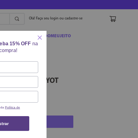
Olá! Faça seu login ou cadastre-se
ORA
#PAYOTDOMEUJEITO
ceba 15% OFF
na
 compra!
 ACNEDERM
PAYOT
s da
Política de
COMPRAR
trar