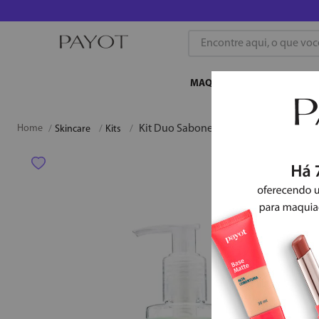
Encontre aqui, o que você b
MAQUIAGEM
SKINCA
Kit Duo Sabonete Acnederm
Skincare
Kits