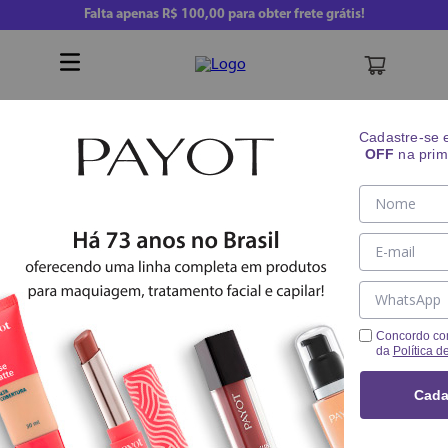
Falta apenas
R$ 100,00
para obter frete grátis!
Buscar
Cadastre-se
OFF
na prim
Pincel Sextavado
Acessórios
Pincéis
Concordo co
da
Política d
Cada