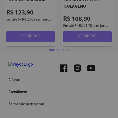
SÉRUM CLAREADOR
HIDRATANTE PRÓ-
COLÁGENO
R$
123
,
90
R$
108
,
90
Em até
6
x
R$
20
,
65
sem juros
Em até
5
x
R$
21
,
78
sem juros
COMPRAR
COMPRAR
A Payot
Atendimento
Quem somos
Instagram
Formas de pagamento
WhatsApp
Site Institucional
E-mail: ecommercepayot@onlinesac.com.br
Conheça nossas redes