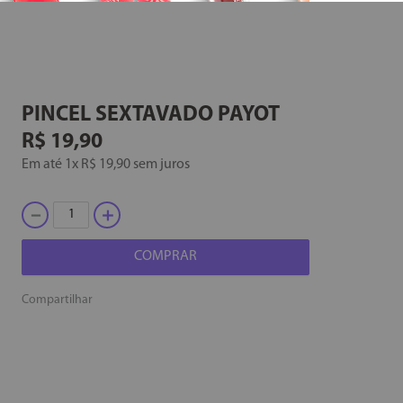
PINCEL SEXTAVADO
PAYOT
R$
19
,
90
Em até
1
x
R$
19
,
90
sem juros
－
＋
COMPRAR
Compartilhar