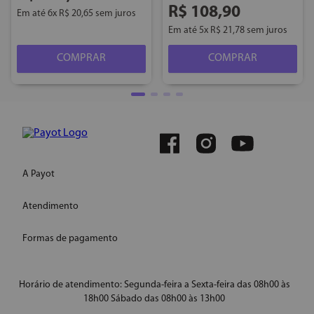
R$
108
,
90
Em até
6
x
R$
20
,
65
sem juros
Em até
5
x
R$
21
,
78
sem juros
COMPRAR
COMPRAR
A Payot
Atendimento
Quem somos
Instagram
Formas de pagamento
WhatsApp
Site Institucional
E-mail: ecommercepayot@onlinesac.com.br
Conheça nossas redes
Horário de atendimento: Segunda-feira a Sexta-feira das 08h00 às
18h00 Sábado das 08h00 às 13h00