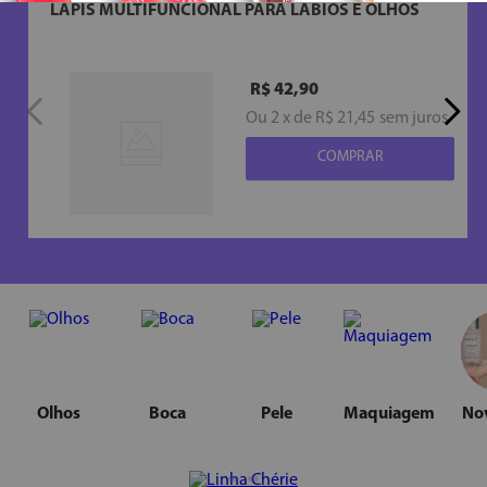
LÁPIS MULTIFUNCIONAL PARA LÁBIOS E OLHOS
R$
42
,
90
Ou
2
x
de
R$ 21,45
sem juros
Olhos
Boca
Pele
Maquiagem
No