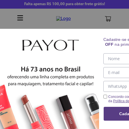
Falta apenas
R$ 100,00
para obter frete grátis!
Buscar
Cadastre-se
OFF
na prim
Ofertas que e acabam hoje!
1
0
3
7
:
Concordo co
da
Política d
Cada