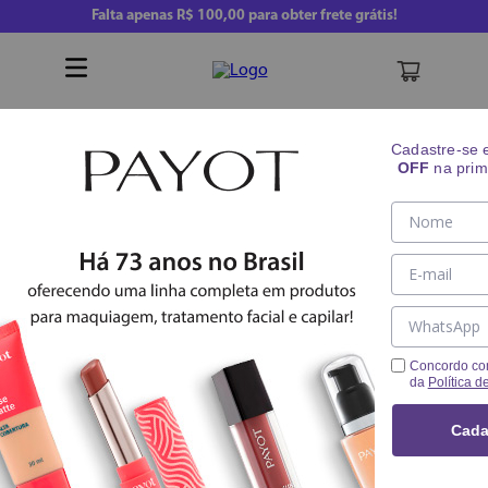
Falta apenas
R$ 100,00
para obter frete grátis!
Buscar
Cadastre-se
OFF
na prim
Skincare
Limpeza E Tonificação
Sabonete
Sabonete Líquido Detox Vitamina C `Payot
Concordo co
da
Política d
Cada