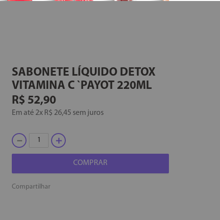
SABONETE LÍQUIDO DETOX
VITAMINA C `PAYOT
220ML
R$
52
,
90
Em até
2
x
R$
26
,
45
sem juros
－
＋
COMPRAR
Compartilhar