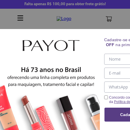
Falta apenas
R$ 100,00
para obter frete grátis!
Buscar
Cadastre-se
OFF
na prim
Creme
Skincare
Hidratação E Tratamento
Nutritivo Menoderm Menopausa
Concordo co
da
Política d
Cada