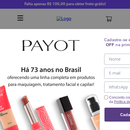
Falta apenas
R$ 100,00
para obter frete grátis!
Buscar
Cadastre-se
OFF
na prim
Corretivo Matte
Maquiagem
Pele
Corretivo
Alta Cobertura
Concordo co
da
Política d
Cada