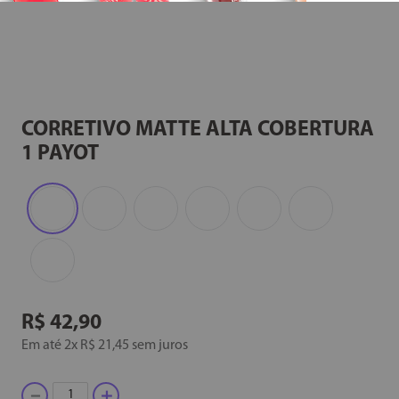
CORRETIVO MATTE ALTA COBERTURA
1 PAYOT
R$
42
,
90
Em até
2
x
R$
21
,
45
sem juros
－
＋