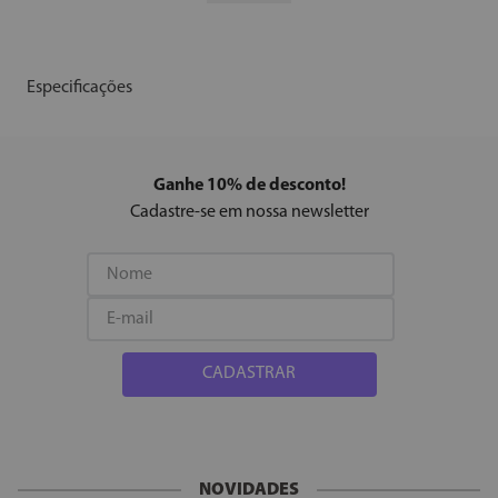
Disfarça olheiras
Disfarça imperfeições
Uniformiza a pele
Acabamento natural
Deixa a pele aveludada
Especificações
Fórmula
Hipoalergênica
Sem parabenos
Ganhe 10% de desconto!
Sem fragrância
Cadastre-se em nossa newsletter
Sem álcool
Sem ingredientes de origem animal
Com ativo Niacinamida
Testes
Dermatologicamente testado
Sem testes em animais
CADASTRAR
NOVIDADES