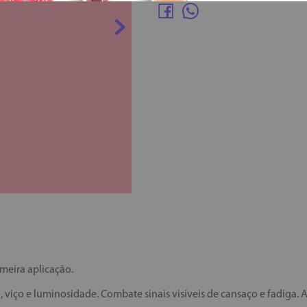
meira aplicação.
 viço e luminosidade. Combate sinais visíveis de cansaço e fadiga. A