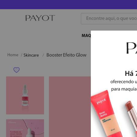
Encontre aqui, o que você b
MAQUIAGEM
SKINCA
Booster Efeito Glow
Skincare