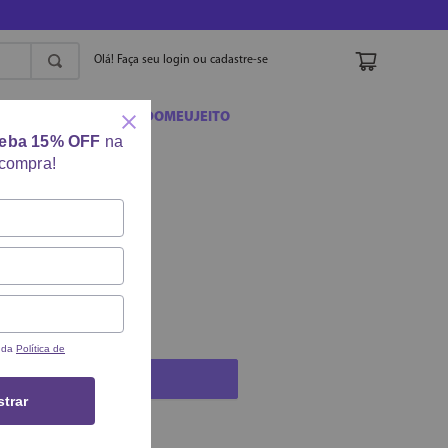
Olá! Faça seu login ou cadastre-se
ORA
#PAYOTDOMEUJEITO
ceba 15% OFF
na
 compra!
LOW
PAYOT
s da
Política de
COMPRAR
trar