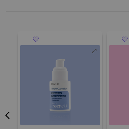
Aplique 2 gotas no rosto limpo e seco ou misture no sérum ou hid
aplique 2 gotas e misture para um resultado de uma pele radian
Precauções:
Advertências: Manter o produto bem fechado, em lugar seco, ao ab
Uso externo.
Ingredientes:
Triglicerídeo Caprílico/Cáprico, Isononanoato de Isononila, Esquala
de Etila, Ésteres de Jojoba, Pentaeritritil Tetra-Di-T-Butil Hidro
Xantofila.