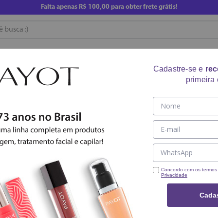
Falta apenas
R$ 100,00
para obter frete grátis!
usca :)
RE
CUIDADO CORPORAL
ACESSÓRIOS
COMPRE AG
Cadastre-se e
re
primeira
BOOSTER EFEITO G
R$
109
,
90
Em até
5
x
R$
21
,
98
sem juros
Concordo com os termo
Privacidade
－
＋
Cadas
Compartilhar