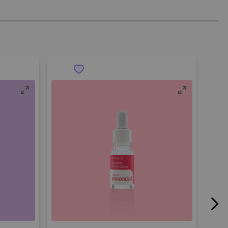
s e pontas dos cabelos. Experimente usar junto com a base,
m caso de sensibilização. Manter fora do alcance de crianças.
lilglicol, Fenoxietanol, Álcool Etílico, Linoleato de Etila, Laurato
r da Camomila, Folha de Alecrim, Raiz de Cúrcuma, Quercetina,