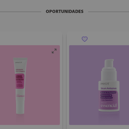
ratante diário. Use em outras áreas, como cotovelos, mãos, cutícula
te e com um viço surpreendente.
OPORTUNIDADES
rigo da luz direta e longe do calor excessivo. Descontinuar o uso e
no, Perfume, Bisabolol, Acetato de Tocoferila, Olivato de Etila, Capri
xi Hidrocinamato, Cera de Farelo de Arroz, Folha de Chá-Da-Índia, Flo