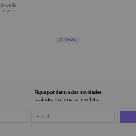
scansada;
udável;
VER MAIS
e alergia.
da pela neurociência.
Fique por dentro das novidades
ge o colágeno e restaura a radiância da pele fadigada.
Cadastre-se em nossa newsletter