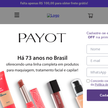
Falta apenas
R$ 100,00
para obter frete grátis!
Buscar
Cadastre-se
OFF
na prim
kit duo sabonete vitamina c
Skincare
Kits
Concordo co
da
Política d
Cada