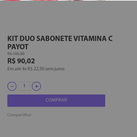
KIT DUO SABONETE VITAMINA C
PAYOT
R$
105
,
90
R$
90
,
02
Em até
4
x
R$
22
,
50
sem juros
－
＋
COMPRAR
Compartilhar