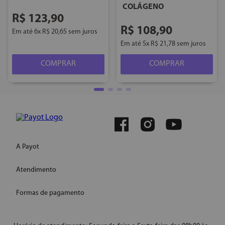
COLÁGENO
R$
123
,
90
R$
108
,
90
Em até
6
x
R$
20
,
65
sem juros
Em até
5
x
R$
21
,
78
sem juros
COMPRAR
COMPRAR
A Payot
Atendimento
Quem somos
Instagram
Formas de pagamento
WhatsApp
Site Institucional
E-mail: ecommercepayot@onlinesac.com.br
Conheça nossas redes