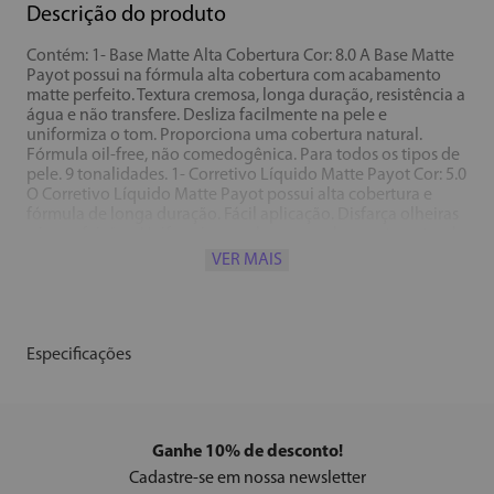
Descrição do produto
Contém: 1- Base Matte Alta Cobertura Cor: 8.0 A Base Matte
Payot possui na fórmula alta cobertura com acabamento
matte perfeito. Textura cremosa, longa duração, resistência a
água e não transfere. Desliza facilmente na pele e
uniformiza o tom. Proporciona uma cobertura natural.
Fórmula oil-free, não comedogênica. Para todos os tipos de
pele. 9 tonalidades. 1- Corretivo Líquido Matte Payot Cor: 5.0
O Corretivo Líquido Matte Payot possui alta cobertura e
fórmula de longa duração. Fácil aplicação. Disfarça olheiras
e imperfeições. Uniformiza a pele com acabamento natural
deixando a pele aveludada. 7 tonalidades. 1- Pó Facial Matte
VER MAIS
Payot Cot: Matte 3 O Pó Facial Matte Payot possui textura
ultrafina eacabamento aveludado. Absorve a oleosidade
eajuda a disfarçar os poros. Resistente à água,ajuda a fixar e
selar a maquiagem. Fórmula com Vitamina E e
micropigmentos que se adaptamaos diversos tons de pele.
Especificações
Ganhe 10% de desconto!
Cadastre-se em nossa newsletter