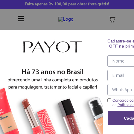
Falta apenas
R$ 100,00
para obter frete grátis!
Buscar
Cadastre-se
OFF
na prim
Trio Queridinho - 12
Maquiagem
Kits
Concordo co
da
Política d
Cada