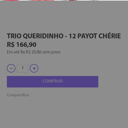
TRIO QUERIDINHO - 12
PAYOT CHÉRIE
R$
166
,
90
Em até
8
x
R$
20
,
86
sem juros
－
＋
COMPRAR
Compartilhar