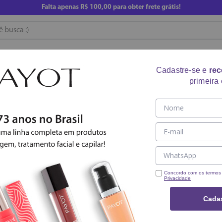
Falta apenas
R$ 100,00
para obter frete grátis!
usca :)
RE
CUIDADO CORPORAL
ACESSÓRIOS
COMPRE AG
Cadastre-se e
re
primeira
0
PRODUTO
Nenhum produto en
O que eu devo fazer
Concordo com os termo
Privacidade
OOPS!
Verifique os te
Cadas
Tente utilizar 
Utilize termos 
Tente utilizar