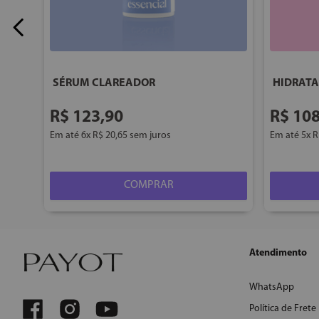
SÉRUM CLAREADOR
HIDRATA
R$
123
,
90
R$
10
Em até
6
x
R$
20
,
65
sem juros
Em até
5
x
R
COMPRAR
Atendimento
WhatsApp
Política de Frete