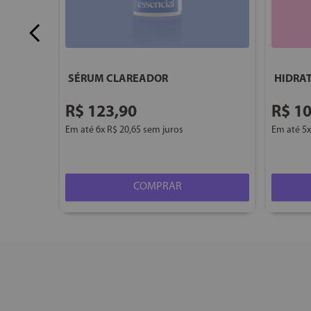
SÉRUM CLAREADOR
HIDRA
R$
123
,
90
R$
1
Em até
6
x
R$
20
,
65
sem juros
Em até
5
COMPRAR