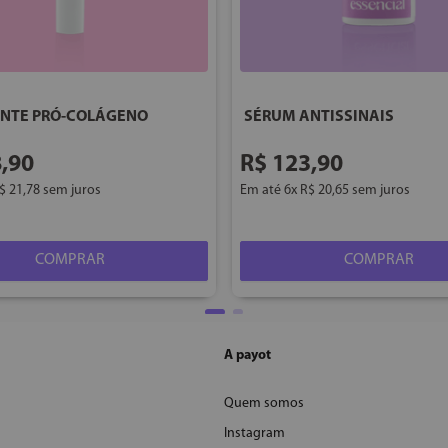
NTE PRÓ-COLÁGENO
SÉRUM ANTISSINAIS
8
,
90
R$
123
,
90
$
21
,
78
sem juros
Em até
6
x
R$
20
,
65
sem juros
COMPRAR
COMPRAR
A payot
Quem somos
Instagram