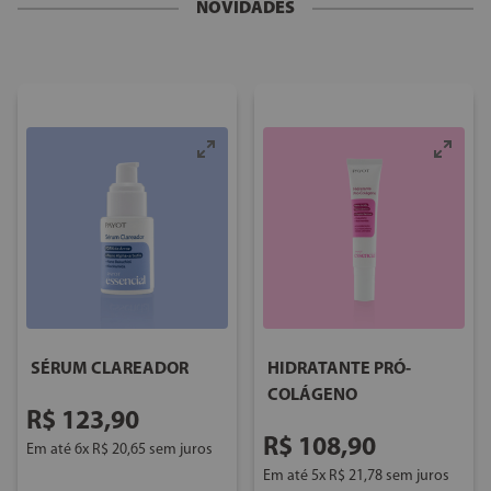
NOVIDADES
SÉRUM CLAREADOR
HIDRATANTE PRÓ-
COLÁGENO
R$
123
,
90
R$
108
,
90
Em até
6
x
R$
20
,
65
sem juros
Em até
5
x
R$
21
,
78
sem juros