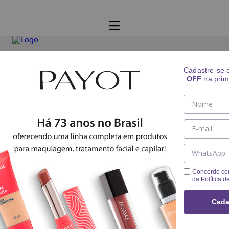
Falta apenas
R$ 100,01
para obter frete grátis!
Cadastre-se
OFF
na prim
Concordo co
da
Política d
Cada