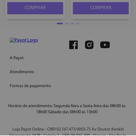
COMPRAR
COMPRAR
A Payot
Atendimento
Quem somos
Instagram
Formas de pagamento
WhatsApp
Site Institucional
E-mail: ecommercepayot@onlinesac.com.br
Conheça nossas redes
Horário de atendimento: Segunda-feira a Sexta-feira das 08h00 às
18h00 Sábado das 08h00 às 13h00
Loja Payot Online - CNPJ 02.167.473/0003-75 Av Doutor Kenkiti
Shimomoto 1678 - Galpão 1 - CEP: 06.045-390 - Osasco - São Paulo