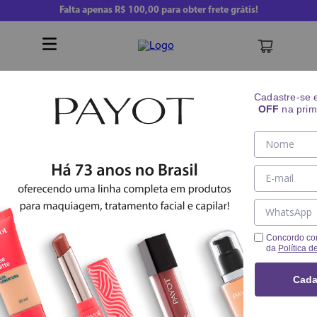
Falta apenas
R$ 100,00
para obter frete grátis!
Buscar
Cadastre-se
OFF
na prim
Acessórios
Acessórios
Concordo co
da
Política d
4
PRODUTOS
Cada
FILTRAR
RELEVÂNCIA