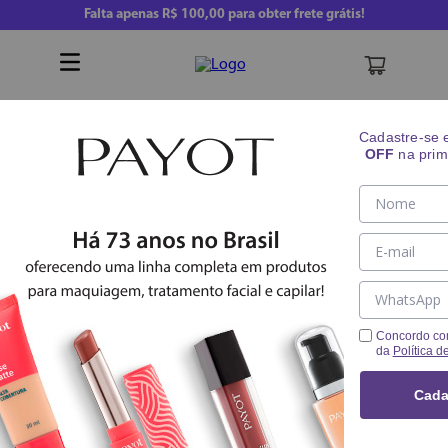
Falta apenas
R$ 100,00
para obter frete grátis!
Buscar
Cadastre-se
OFF
na prim
Cuidado Corporal
Cuidado Corporal
2
PRODUTOS
Concordo co
da
Política d
FILTRAR
RELEVÂNCIA
Cada