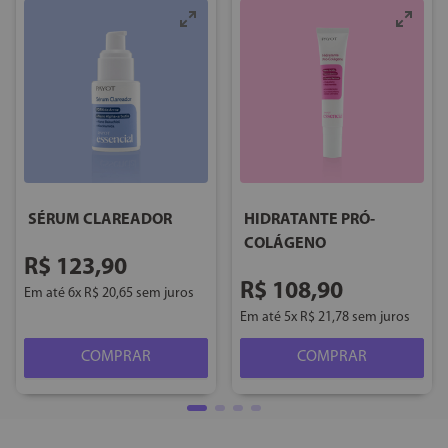
SÉRUM CLAREADOR
HIDRATANTE PRÓ-
COLÁGENO
R$
123
,
90
R$
108
,
90
Em até
6
x
R$
20
,
65
sem juros
Em até
5
x
R$
21
,
78
sem juros
COMPRAR
COMPRAR