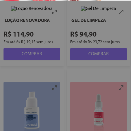
LOÇÃO RENOVADORA
GEL DE LIMPEZA
R$
114
,
90
R$
94
,
90
Em até
6
x
R$
19
,
15
sem juros
Em até
4
x
R$
23
,
72
sem juros
COMPRAR
COMPRAR